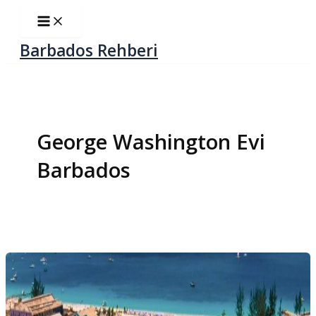
İçeriğe
Main
Menu
atla
Barbados Rehberi
George Washington Evi
Barbados